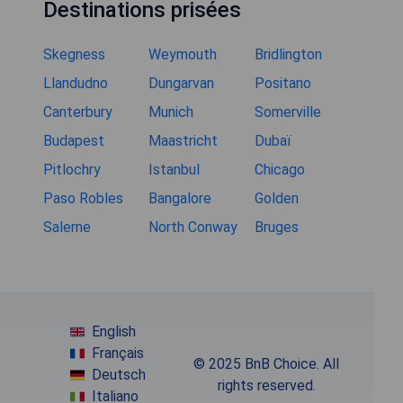
Destinations prisées
Skegness
Weymouth
Bridlington
Llandudno
Dungarvan
Positano
Canterbury
Munich
Somerville
Budapest
Maastricht
Dubaï
Pitlochry
Istanbul
Chicago
Paso Robles
Bangalore
Golden
Salerne
North Conway
Bruges
English
Français
© 2025 BnB Choice. All
Deutsch
rights reserved.
Italiano