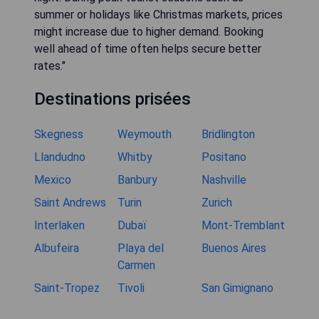
summer or holidays like Christmas markets, prices
might increase due to higher demand. Booking
well ahead of time often helps secure better
rates."
Destinations prisées
Skegness
Weymouth
Bridlington
Llandudno
Whitby
Positano
Mexico
Banbury
Nashville
Saint Andrews
Turin
Zurich
Interlaken
Dubaï
Mont-Tremblant
Albufeira
Playa del
Buenos Aires
Carmen
Saint-Tropez
Tivoli
San Gimignano