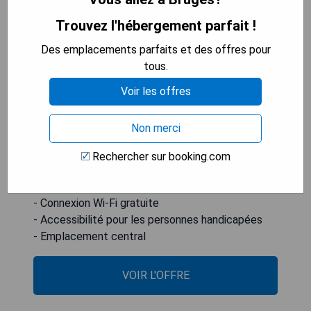
Trouvez l'hébergement parfait !
Situé au cœur de Bruges, 't Hartje van Brugge est
Des emplacements parfaits et des offres pour
un hébergement durable qui propose des
tous.
chambres insonorisées. Offrant des vues sur la
ville et sur une rue calme, ce bed and breakfast
Voir les offres
met également à disposition une connexion Wi-Fi
gratuite ainsi que des installations pour les
Non merci
personnes à mobilité réduite.
Rechercher sur booking.com
- Chambres insonorisées
- Vues sur la ville et la rue calme
- Connexion Wi-Fi gratuite
- Accessibilité pour les personnes handicapées
- Emplacement central
VOIR L'OFFRE