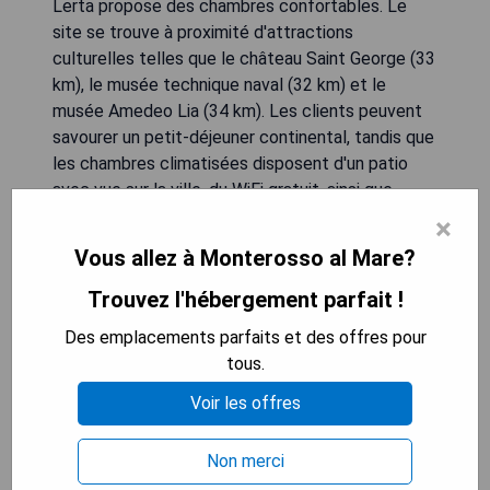
Lerta propose des chambres confortables. Le
site se trouve à proximité d'attractions
culturelles telles que le château Saint George (33
km), le musée technique naval (32 km) et le
musée Amedeo Lia (34 km). Les clients peuvent
savourer un petit-déjeuner continental, tandis que
les chambres climatisées disposent d'un patio
avec vue sur la ville, du WiFi gratuit, ainsi que
d'équipements modernes tels qu'une télévision à
×
écran plat et une salle de bain privée. La gare
Vous allez à Monterosso al Mare?
centrale de La Spezia est située à 31 km et
l'aéroport de Gênes est à 102 km.
Trouvez l'hébergement parfait !
Des emplacements parfaits et des offres pour
- Proximité des plages
tous.
- Chambres modernes et bien équipées
- Petit-déjeuner continental inclus
Voir les offres
- WiFi gratuit dans tout l'établissement
- Vue sur la ville depuis les patios
Non merci