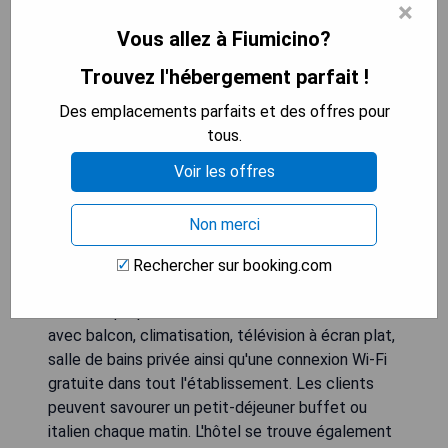
×
Vous allez à Fiumicino?
Trouvez l'hébergement parfait !
Des emplacements parfaits et des offres pour
tous.
Voir les offres
Non merci
Situé à Fiumicino, l'hôtel Zefiro est une maison
d'hôtes de luxe en bord de mer, à moins de 1 km
Rechercher sur booking.com
de la plage de Focene et de Lungomare della
Salute. Il propose des chambres non-fumeurs
avec balcon, climatisation, télévision à écran plat,
salle de bains privée ainsi qu'une connexion Wi-Fi
gratuite dans tout l'établissement. Les clients
peuvent savourer un petit-déjeuner buffet ou
italien chaque matin. L'hôtel se trouve également