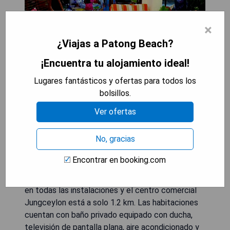
×
¿Viajas a Patong Beach?
¡Encuentra tu alojamiento ideal!
Lugares fantásticos y ofertas para todos los
bolsillos.
El KANPAI HOTEL, ubicado en Patong Beach,
Ver ofertas
ofrece alojamiento a 1.9 km de la playa de Patong
y cuenta con una terraza, estacionamiento
No, gracias
privado gratuito y un bar. La propiedad se
encuentra a 1.5 km del estadio de boxeo de
Encontrar en booking.com
Patong, a 1.6 km del Phuket Simon Cabaret y a 10
km del templo Chalong. Dispone de WiFi gratuito
en todas las instalaciones y el centro comercial
Jungceylon está a solo 1.2 km. Las habitaciones
cuentan con baño privado equipado con ducha,
televisión de pantalla plana, aire acondicionado y