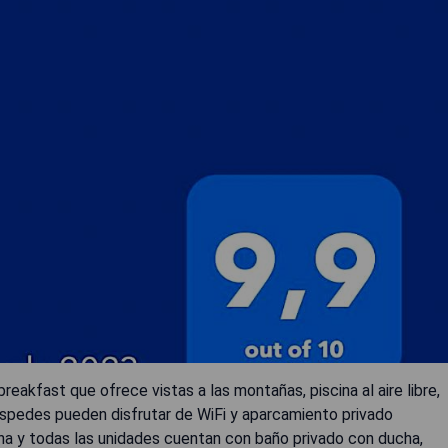
eakfast que ofrece vistas a las montañas, piscina al aire libre,
uéspedes pueden disfrutar de WiFi y aparcamiento privado
na y todas las unidades cuentan con baño privado con ducha,