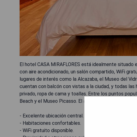
El hotel CASA MIRAFLORES está idealmente situado en
con aire acondicionado, un salón compartido, WiFi grat
lugares de interés como la Alcazaba, el Museo del Vidr
cuentan con balcón con vistas a la ciudad, y todas las 
privado, ropa de cama y toallas. Entre los puntos pop
Beach y el Museo Picasso. El aeropuerto más cercano 
- Excelente ubicación central.
- Habitaciones confortables.
- WiFi gratuito disponible.