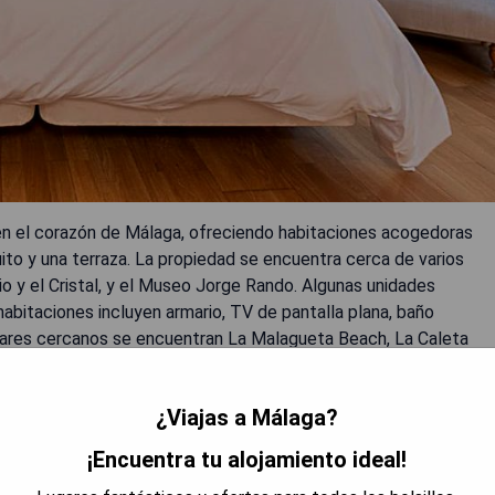
 el corazón de Málaga, ofreciendo habitaciones acogedoras
uito y una terraza. La propiedad se encuentra cerca de varios
io y el Cristal, y el Museo Jorge Rando. Algunas unidades
habitaciones incluyen armario, TV de pantalla plana, baño
ulares cercanos se encuentran La Malagueta Beach, La Caleta
es el Aeropuerto de Málaga, ubicado a 11 km del alojamiento.
¿Viajas a Málaga?
¡Encuentra tu alojamiento ideal!