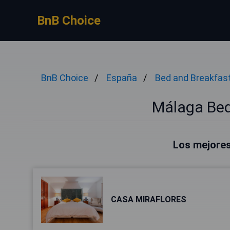
BnB Choice
BnB Choice
España
Bed and Breakfas
Málaga Bed
Los mejores
CASA MIRAFLORES