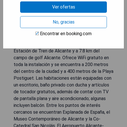
Ver ofertas
No, gracias
Encontrar en booking.com
El Hostal Ventura Premium es una encantadora
propiedad ubicada en Alicante, a solo 1.5 km de la
Estación de Tren de Alicante y a 7.8 km del
campo de golf Alicante. Ofrece WiFi gratuito en
toda la instalación y se encuentra a 200 metros
del centro de la ciudad y a 400 metros de la Playa
Postiguet. Las habitaciones están equipadas con
un escritorio, baño privado con ducha y artículos
de tocador gratuitos, además de contar con TV
de pantalla plana y aire acondicionado; algunas
incluyen balcón. Entre los puntos de interés
cercanos se encuentran Explanada de España, el
Museo Contemporáneo de Alicante y la Co-
Catedral San Nicolás. El Aeropuerto Alicante-