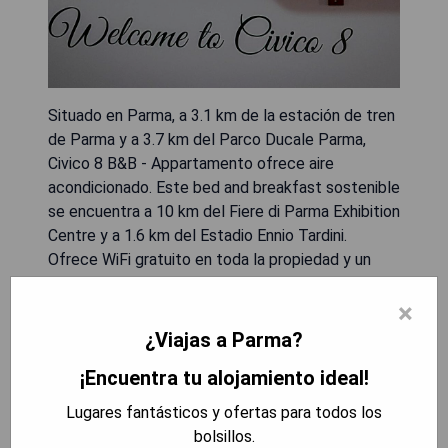
Situado en Parma, a 3.1 km de la estación de tren
de Parma y a 3.7 km del Parco Ducale Parma,
Civico 8 B&B - Appartamento ofrece aire
acondicionado. Este bed and breakfast sostenible
se encuentra a 10 km del Fiere di Parma Exhibition
Centre y a 1.6 km del Estadio Ennio Tardini.
Ofrece WiFi gratuito en toda la propiedad y un
jacuzzi, siendo un lugar no fumador.
×
- Ubicación conveniente cerca de atracciones
¿Viajas a Parma?
turísticas.
¡Encuentra tu alojamiento ideal!
- Aire acondicionado para mayor comodidad.
- Jacuzzi disponible para relajación.
Lugares fantásticos y ofertas para todos los
- WiFi gratuito en todo el establecimiento.
bolsillos.