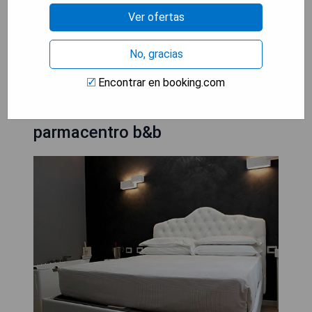
- Ambiente sostenible y no fumador.
Ver ofertas
MOSTRAR PRECIOS
No, gracias
Encontrar en booking.com
Jacuzzi apartament by
parmacentro b&b