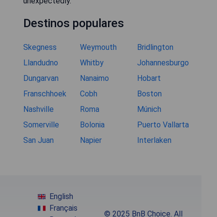
unexpectedly."
Destinos populares
Skegness
Weymouth
Bridlington
Llandudno
Whitby
Johannesburgo
Dungarvan
Nanaimo
Hobart
Franschhoek
Cobh
Boston
Nashville
Roma
Múnich
Somerville
Bolonia
Puerto Vallarta
San Juan
Napier
Interlaken
English
Français
© 2025 BnB Choice. All