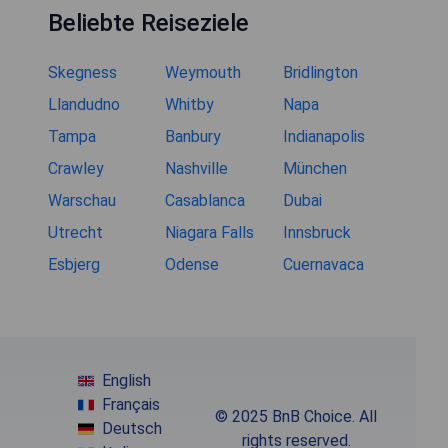
Beliebte Reiseziele
Skegness
Weymouth
Bridlington
Llandudno
Whitby
Napa
Tampa
Banbury
Indianapolis
Crawley
Nashville
München
Warschau
Casablanca
Dubai
Utrecht
Niagara Falls
Innsbruck
Esbjerg
Odense
Cuernavaca
English
Français
© 2025 BnB Choice. All
Deutsch
rights reserved.