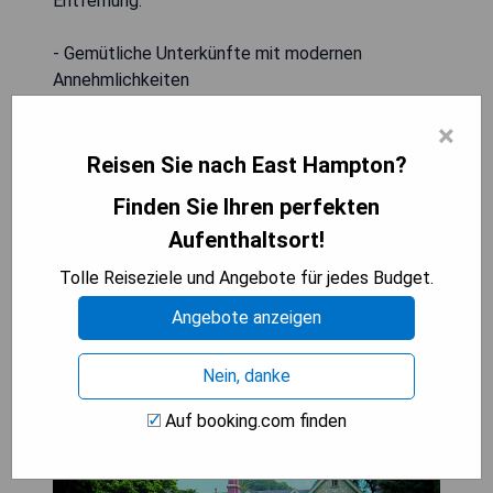
Entfernung.
- Gemütliche Unterkünfte mit modernen
Annehmlichkeiten
- Vielfältige Frühstücksoptionen
×
- Schöne Garten- und Terrassenbereiche
- Nähe zu den Stränden von East Hampton
Reisen Sie nach East Hampton?
- Möglichkeiten zur Fahrrad- und Autovermietung
Finden Sie Ihren perfekten
Aufenthaltsort!
ZUM ANGEBOT
Tolle Reiseziele und Angebote für jedes Budget.
Angebote anzeigen
The Baker House 1650 (East
Nein, danke
Hampton)
Auf booking.com finden