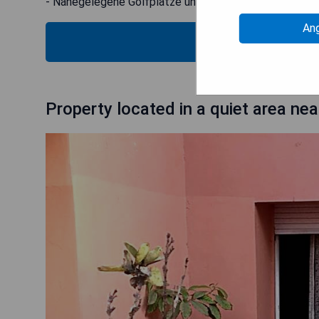
- Nahegelegene Golfplätze und Einkaufszentren
An
ZU
Property located in a quiet area near