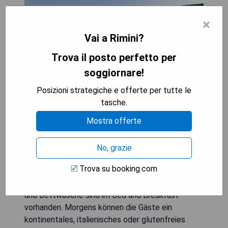
×
Vai a Rimini?
Trova il posto perfetto per
soggiornare!
Posizioni strategiche e offerte per tutte le
tasche.
Mostra offerte
B&B RoofTop51 befindet sich im Zentrum von
Rimini, nur 1,5 km vom Rimini Prime Beach und 2,7
No, grazie
km vom Lido San Giuliano Beach entfernt. Die
Trova su booking.com
Unterkunft bietet eine Terrasse und Klimaanlage
sowie einen Balkon mit Stadtblick. Handtücher
und Bettwäsche sind im Bed and Breakfast
vorhanden. Morgens können die Gäste ein
kontinentales, italienisches oder glutenfreies