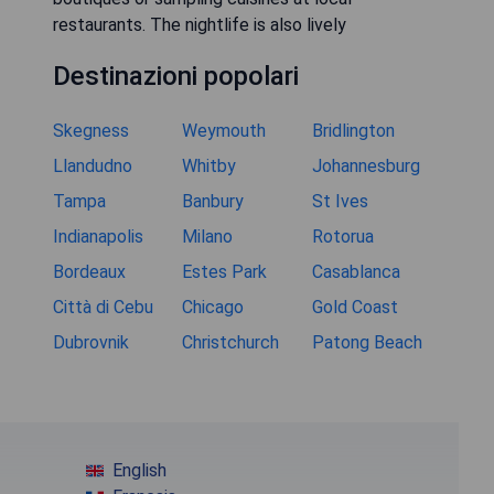
restaurants. The nightlife is also lively
Destinazioni popolari
Skegness
Weymouth
Bridlington
Llandudno
Whitby
Johannesburg
Tampa
Banbury
St Ives
Indianapolis
Milano
Rotorua
Bordeaux
Estes Park
Casablanca
Città di Cebu
Chicago
Gold Coast
Dubrovnik
Christchurch
Patong Beach
English