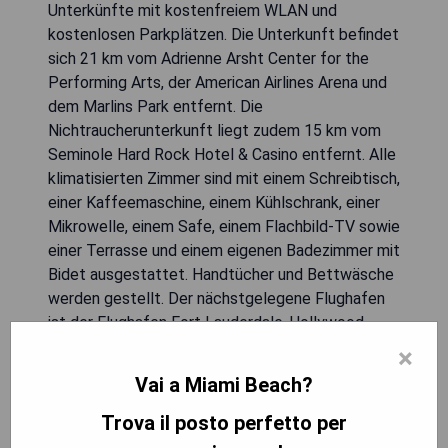
Unterkünfte mit kostenfreiem WLAN und
kostenlosen Parkplätzen. Die Unterkunft befindet
sich 21 km vom Adrienne Arsht Center for the
Performing Arts, der American Airlines Arena und
dem Marlins Park entfernt. Die
Nichtraucherunterkunft liegt zudem 15 km vom
Seminole Hard Rock Hotel & Casino entfernt. Alle
klimatisierten Zimmer sind mit einem Schreibtisch,
einer Kaffeemaschine, einem Kühlschrank, einer
Mikrowelle, einem Safe, einem Flachbild-TV sowie
einer Terrasse und einem eigenen Badezimmer mit
Bidet ausgestattet. Handtücher und Bettwäsche
werden gestellt. Der nächstgelegene Flughafen
ist der Flughafen Fort Lauderdale-Hollywood
International Airport in 19 km Entfernung.
×
Vai a Miami Beach?
- Nähe zum Hard Rock Stadium
- Kostenfreies WLAN und Parkplätze
Trova il posto perfetto per
- Gut ausgestattete Zimmer mit modernen