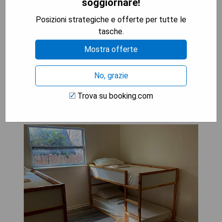
soggiornare!
Annehmlichkeiten
Posizioni strategiche e offerte per tutte le
- Nichtraucherumgebung
tasche.
- Zentrale Lage zu wichtigen Sehenswürdigkeiten
Mostra offerte
VEDI L'OFFERTA
No, grazie
Trova su booking.com
Eco-Shared Hype