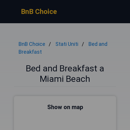
BnB Choice
BnB Choice
Stati Uniti
Bed and
Breakfast
Bed and Breakfast a
Miami Beach
Show on map