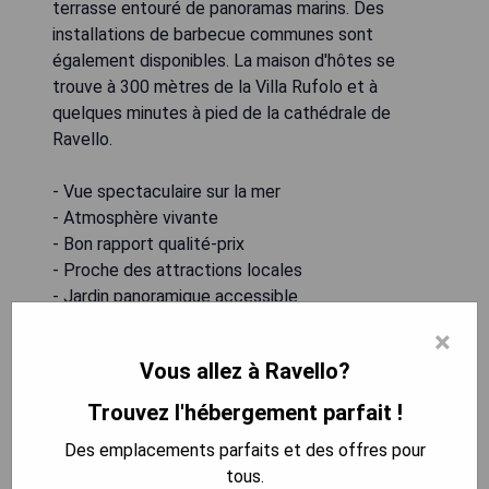
terrasse entouré de panoramas marins. Des
installations de barbecue communes sont
également disponibles. La maison d'hôtes se
trouve à 300 mètres de la Villa Rufolo et à
quelques minutes à pied de la cathédrale de
Ravello.
- Vue spectaculaire sur la mer
- Atmosphère vivante
- Bon rapport qualité-prix
- Proche des attractions locales
- Jardin panoramique accessible
×
VOIR L'OFFRE
Vous allez à Ravello?
Trouvez l'hébergement parfait !
Des emplacements parfaits et des offres pour
Monte Brusara Relais
tous.