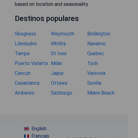
based on location and seasonality
Destinos populares
Skegness
Weymouth
Bridlington
Llandudno
Whitby
Nanaimo
Tampa
St Ives
Quebec
Puerto Vallarta
Milán
Turín
Cancún
Jaipur
Varsovia
Casablanca
Ottawa
Sevilla
Amberes
Salzburgo
Miami Beach
English
Français