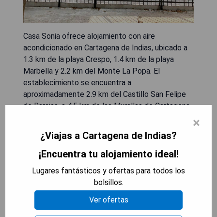
Casa Sonia ofrece alojamiento con aire
acondicionado en Cartagena de Indias, ubicado a
1.3 km de la playa Crespo, 1.4 km de la playa
Marbella y 2.2 km del Monte La Popa. El
establecimiento se encuentra a
aproximadamente 2.9 km del Castillo San Felipe
de Barajas, a 4.5 km de las Murallas de Cartagena
y a 5.3 km del Palacio de la Inquisición. Con
×
habitaciones familiares, esta propiedad también
¿Viajas a Cartagena de Indias?
dispone de una terraza para el disfrute de los
huéspedes.
¡Encuentra tu alojamiento ideal!
Lugares fantásticos y ofertas para todos los
- Alojamiento climatizado
bolsillos.
- Ubicación cercana a playas populares
- Proximidad a atracciones turísticas clave
Ver ofertas
- Habitaciones familiares disponibles