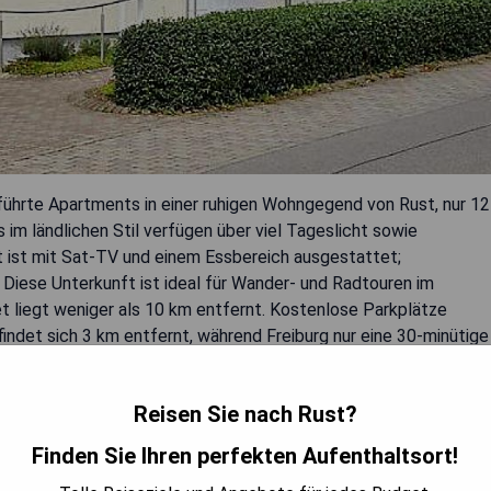
führte Apartments in einer ruhigen Wohngegend von Rust, nur 12
m ländlichen Stil verfügen über viel Tageslicht sowie
 ist mit Sat-TV und einem Essbereich ausgestattet;
Diese Unterkunft ist ideal für Wander- und Radtouren im
 liegt weniger als 10 km entfernt. Kostenlose Parkplätze
ndet sich 3 km entfernt, während Freiburg nur eine 30-minütige
Reisen Sie nach Rust?
Finden Sie Ihren perfekten Aufenthaltsort!