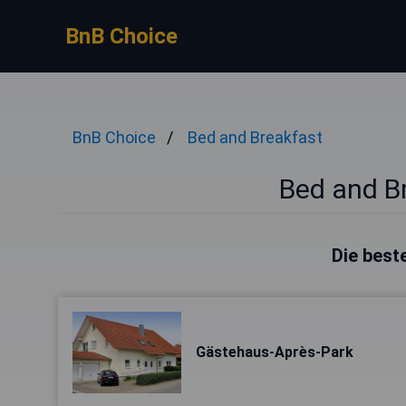
BnB Choice
BnB Choice
Bed and Breakfast
Bed and Br
Die beste
Gästehaus-Après-Park