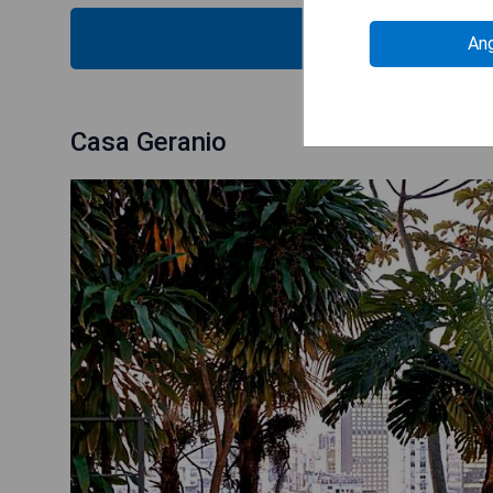
ZU
An
Casa Geranio