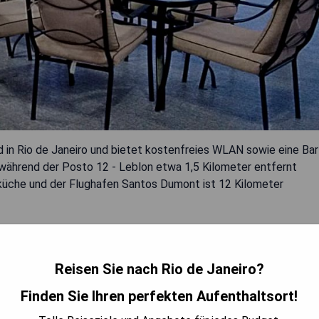
d in Rio de Janeiro und bietet kostenfreies WLAN sowie eine Bar
, während der Posto 12 - Leblon etwa 1,5 Kilometer entfernt
sküche und der Flughafen Santos Dumont ist 12 Kilometer
Reisen Sie nach Rio de Janeiro?
Finden Sie Ihren perfekten Aufenthaltsort!