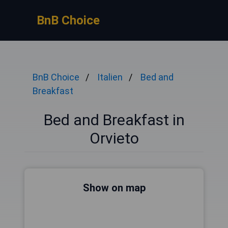
BnB Choice
BnB Choice
Italien
Bed and
Breakfast
Bed and Breakfast in
Orvieto
Show on map