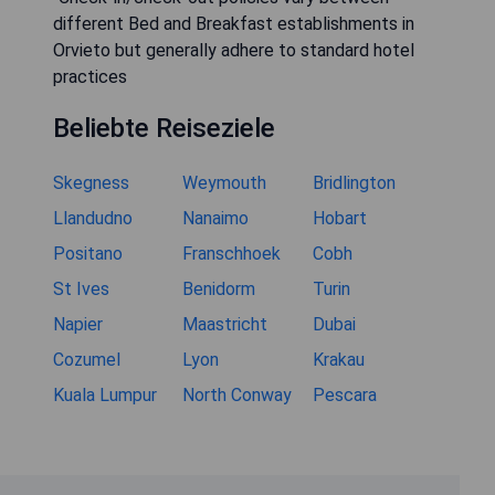
different Bed and Breakfast establishments in
Orvieto but generally adhere to standard hotel
practices
Beliebte Reiseziele
Skegness
Weymouth
Bridlington
Llandudno
Nanaimo
Hobart
Positano
Franschhoek
Cobh
St Ives
Benidorm
Turin
Napier
Maastricht
Dubai
Cozumel
Lyon
Krakau
Kuala Lumpur
North Conway
Pescara