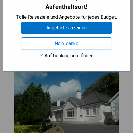
- Ruhige Lage in ländlicher Umgebung
Aufenthaltsort!
- Zugang zu schönen Gärten
- Nähe zu Sehenswürdigkeiten wie Kilkenny Castle
Tolle Reiseziele und Angebote für jedes Budget.
Angebote anzeigen
ZUM ANGEBOT
Nein, danke
Auf booking.com finden
Launard House