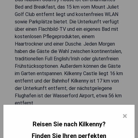
Bed and Breakfast, das 15 km vom Mount Juliet
Golf Club entfernt liegt und kostenfreies WLAN
sowie Parkplätze bietet. Die Unterkunft verfügt
über einen Flachbild-TV und ein eigenes Bad mit
kostenlosen Pflegeprodukten, einem
Haartrockner und einer Dusche. Jeden Morgen
haben die Gäste die Wahl zwischen kontinentalen,
traditionellen Full English/Irish oder glutenfreien
Frühstücksoptionen. Außerdem können die Gäste
im Garten entspannen. Kilkenny Castle liegt 16 km
entfernt und der Bahnhof Kilkenny ist 17 km von
der Unterkunft entfernt; der nächstgelegene
Flughafen ist der Wasserford Airport, etwa 56 km
entfernt.
×
- Köstliches Frühstück
Reisen Sie nach Kilkenny?
- Bequeme Unterkünfte mit modernen
Annehmlichkeiten
Finden Sie Ihren perfekten