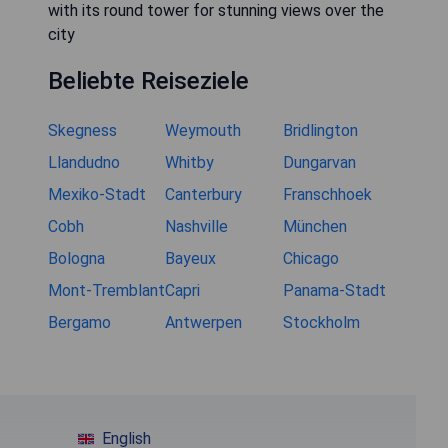
with its round tower for stunning views over the
city
Beliebte Reiseziele
Skegness
Weymouth
Bridlington
Llandudno
Whitby
Dungarvan
Mexiko-Stadt
Canterbury
Franschhoek
Cobh
Nashville
München
Bologna
Bayeux
Chicago
Mont-Tremblant
Capri
Panama-Stadt
Bergamo
Antwerpen
Stockholm
English